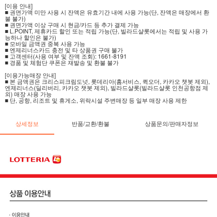
[이용 안내]
■ 권면가액 미만 사용 시 잔액은 유효기간 내에 사용 가능(단, 잔액은 매장에서 환
불 불가)
■ 권면가액 이상 구매 시 현금/카드 등 추가 결제 가능
■ L.POINT, 제휴카드 할인 또는 적립 가능(단, 빌라드샬롯에서는 적립 및 사용 가
능하나 할인은 불가)
■ 모바일 금액권 중복 사용 가능
■ 엔제리너스카드 충전 및 타 상품권 구매 불가
■ 고객센터(사용 여부 및 잔액 조회): 1661-8191
■ 경품 및 체험단 쿠폰은 재발송 및 환불 불가
[이용가능매장 안내]
■ 본 금액권은 크리스피크림도넛, 롯데리아(홈서비스, 퀵오더, 카카오 챗봇 제외),
엔제리너스(딜리버리, 카카오 챗봇 제외), 빌라드샬롯(빌라드샬롯 인천공항점 제
외) 매장 사용 가능
■ 단, 공항, 리조트 및 휴게소, 위락시설 주변매장 등 일부 매장 사용 제한
상세정보
반품/교환/환불
상품문의/판매자정보