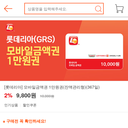
[롯데리아] 모바일금액권 1만원권(잔액관리형)(367일)
2%
9,800원
10,000원
인기상품
할인쿠폰
※ 구매전 꼭 확인하세요!